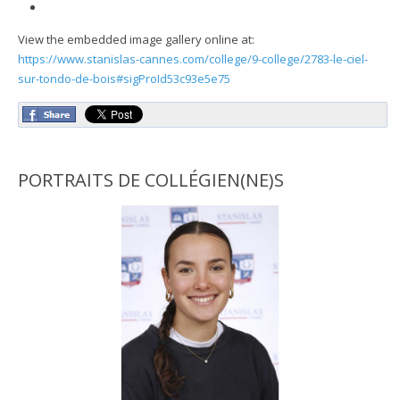
View the embedded image gallery online at:
https://www.stanislas-cannes.com/college/9-college/2783-le-ciel-
sur-tondo-de-bois#sigProId53c93e5e75
PORTRAITS DE COLLÉGIEN(NE)S