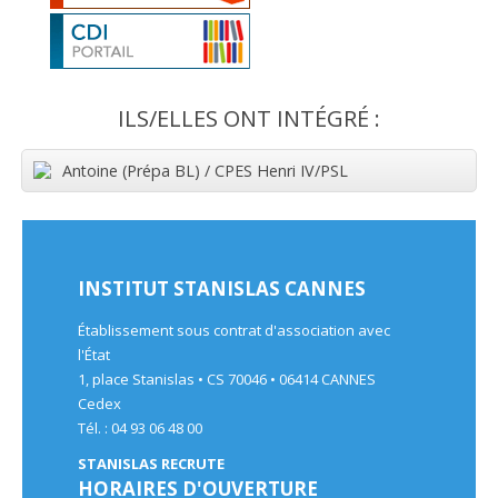
ILS/ELLES ONT INTÉGRÉ :
Antoine (Prépa BL) / CPES Henri IV/PSL
INSTITUT STANISLAS CANNES
Établissement sous contrat d'association avec
l'État
1, place Stanislas • CS 70046 • 06414 CANNES
Cedex
Tél. : 04 93 06 48 00
STANISLAS RECRUTE
HORAIRES D'OUVERTURE