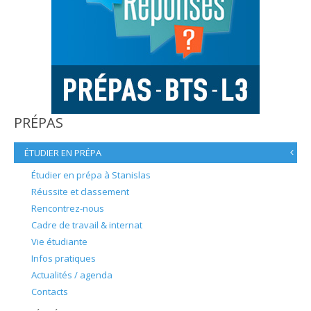
PRÉPAS
ÉTUDIER EN PRÉPA
Étudier en prépa à Stanislas
Réussite et classement
Rencontrez-nous
Cadre de travail & internat
Vie étudiante
Infos pratiques
Actualités / agenda
Contacts