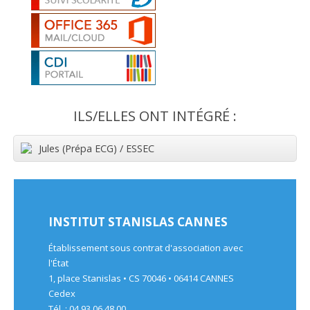
ILS/ELLES ONT INTÉGRÉ :
Jules (Prépa ECG) / ESSEC
INSTITUT STANISLAS CANNES
Établissement sous contrat d'association avec
l'État
1, place Stanislas • CS 70046 • 06414 CANNES
Cedex
Tél. : 04 93 06 48 00