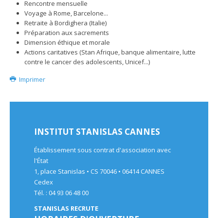
Rencontre mensuelle
Voyage à Rome, Barcelone...
Retraite à Bordighera (Italie)
Préparation aux sacrements
Dimension éthique et morale
Actions caritatives (Stan Afrique, banque alimentaire, lutte
contre le cancer des adolescents, Unicef...)
Imprimer
INSTITUT STANISLAS CANNES
Établissement sous contrat d'association avec
l'État
1, place Stanislas • CS 70046 • 06414 CANNES
Cedex
Tél. : 04 93 06 48 00
STANISLAS RECRUTE