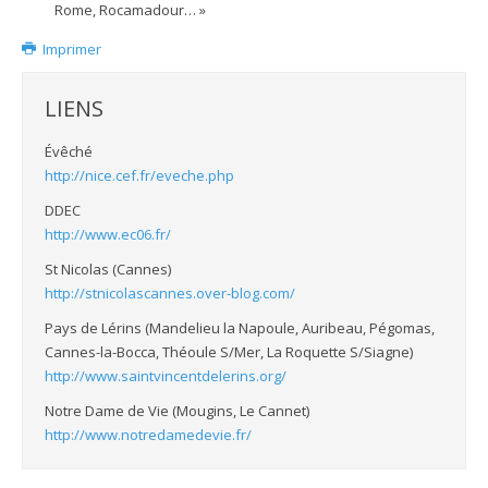
Rome, Rocamadour… »
Imprimer
LIENS
Évêché
http://nice.cef.fr/eveche.php
DDEC
http://www.ec06.fr/
St Nicolas (Cannes)
http://stnicolascannes.over-blog.com/
Pays de Lérins (Mandelieu la Napoule, Auribeau, Pégomas,
Cannes-la-Bocca, Théoule S/Mer, La Roquette S/Siagne)
http://www.saintvincentdelerins.org/
Notre Dame de Vie (Mougins, Le Cannet)
http://www.notredamedevie.fr/