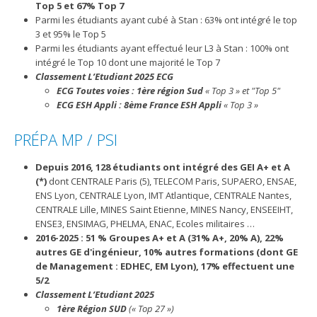
Top 5 et 67% Top 7
Parmi les étudiants ayant cubé à Stan : 63% ont intégré le top
3 et 95% le Top 5
Parmi les étudiants ayant effectué leur L3 à Stan : 100% ont
intégré le Top 10 dont une majorité le Top 7
Classement L’Etudiant 2025 ECG
ECG Toutes voies : 1ère région Sud
« Top 3 » et "Top 5"
ECG ESH Appli : 8ème France ESH Appli
« Top 3 »
PRÉPA MP / PSI
Depuis 2016, 128 étudiants ont intégré des GEI A+ et A
(*)
dont CENTRALE Paris (5), TELECOM Paris, SUPAERO, ENSAE,
ENS Lyon, CENTRALE Lyon, IMT Atlantique, CENTRALE Nantes,
CENTRALE Lille, MINES Saint Etienne, MINES Nancy, ENSEEIHT,
ENSE3, ENSIMAG, PHELMA, ENAC, Ecoles militaires …
2016-2025 : 51 % Groupes A+ et A (31% A+, 20% A), 22%
autres GE d'ingénieur, 10% autres formations (dont GE
de Management : EDHEC, EM Lyon), 17% effectuent une
5/2
Classement L’Etudiant 2025
1ère Région SUD
(« Top 27 »)