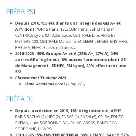
PRÉPA PSI
Depuis 2016, 153 étudiants ont intégré des GEI A+ et
A
(*)
dont
PONTS Paris, TELECOM Paris, ESPCI Paris (4),
CENTRALE Lyon, IMT Atlantique, CENTRALE Lille, ARTS ET
METIERS (20), CENTRALE Marseille, ENSEEIHT, ENSE3, ENSIMAG,
PHELMA, ENAC, Ecoles militaires…
2016-2025 : 49% Groupe A+ et A (22% A+, 27% A), 24%
autres GE d'ingénieur, 8% autres formations (dont GE
de Management : EDHEC, EM Lyon), 20% effectuent une
5/2
Classement L’Etudiant 2025
2ème Académie 06/83
(« Top 27 »)
PRÉPA BL
Depuis la création en 2019, 165 intégrations
dont ENS
PARIS SACLAY (2), HEC (2), ENSAE (1), ENSAI (6), CELSA, EDHEC,
SKEMA, Univ. SORBONNE, DAUPHINE, ASSAS, PANTHEON
SORBONNE, H IV/PSL
2019-2025 : 5% ENS/ENSAE/ENSAI, 36% GEM/CELSA/IEP, 57%