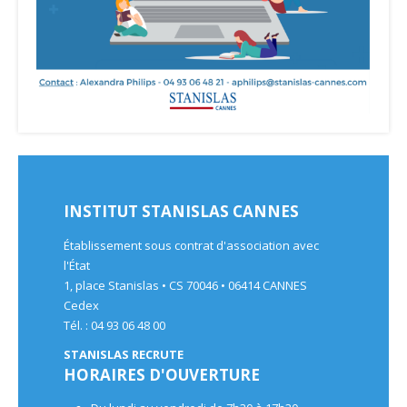
INSTITUT STANISLAS CANNES
Établissement sous contrat d'association avec
l'État
1, place Stanislas • CS 70046 • 06414 CANNES
Cedex
Tél. : 04 93 06 48 00
STANISLAS RECRUTE
HORAIRES D'OUVERTURE