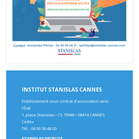
INSTITUT STANISLAS CANNES
Établissement sous contrat d'association avec
l'État
1, place Stanislas • CS 70046 • 06414 CANNES
Cedex
Tél. : 04 93 06 48 00
STANISLAS RECRUTE