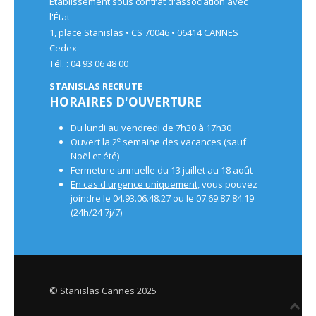
Établissement sous contrat d'association avec
l'État
1, place Stanislas • CS 70046 • 06414 CANNES
Cedex
Tél. : 04 93 06 48 00
STANISLAS RECRUTE
HORAIRES D'OUVERTURE
Du lundi au vendredi de 7h30 à 17h30
e
Ouvert la 2
semaine des vacances (sauf
Noël et été)
Fermeture annuelle du 13 juillet au 18 août
En cas d'urgence uniquement
, vous pouvez
joindre le 04.93.06.48.27 ou le 07.69.87.84.19
(24h/24 7j/7)
© Stanislas Cannes 2025