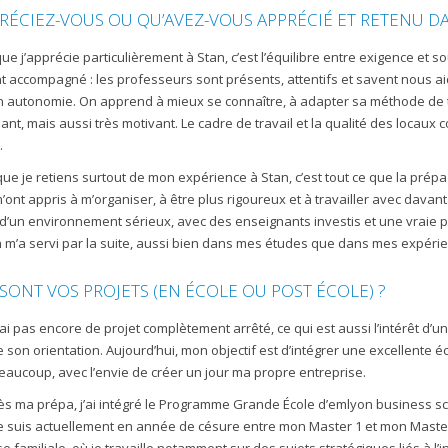
RÉCIEZ-VOUS OU QU’AVEZ-VOUS APPRÉCIÉ ET RETENU DA
que j’apprécie particulièrement à Stan, c’est l’équilibre entre exigence e
t accompagné : les professeurs sont présents, attentifs et savent nous aide
 autonomie. On apprend à mieux se connaître, à adapter sa méthode de tra
sant, mais aussi très motivant. Le cadre de travail et la qualité des locau
.
que je retiens surtout de mon expérience à Stan, c’est tout ce que la pr
ont appris à m’organiser, à être plus rigoureux et à travailler avec davant
d’un environnement sérieux, avec des enseignants investis et une vraie pro
 m’a servi par la suite, aussi bien dans mes études que dans mes expéri
SONT VOS PROJETS (EN ÉCOLE OU POST ÉCOLE) ?
n’ai pas encore de projet complètement arrêté, ce qui est aussi l’intérêt d’
e son orientation. Aujourd’hui, mon objectif est d’intégrer une excellente éc
beaucoup, avec l’envie de créer un jour ma propre entreprise.
ès ma prépa, j’ai intégré le Programme Grande École d’emlyon business scho
Je suis actuellement en année de césure entre mon Master 1 et mon Master 