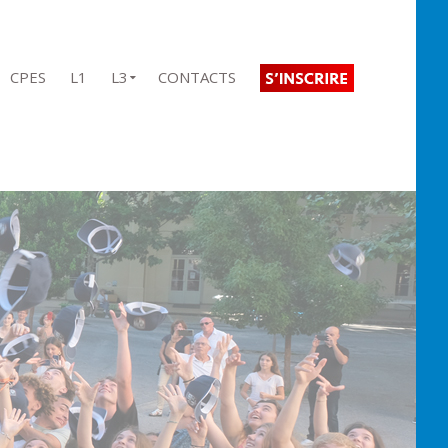
CPES
L1
L3
CONTACTS