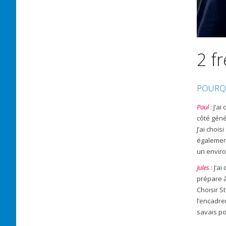
2 f
POURQU
Paul
: J’a
côté géné
J’ai chois
également
un enviro
Jules
: J’a
prépare à
Choisir St
l’encadre
savais po