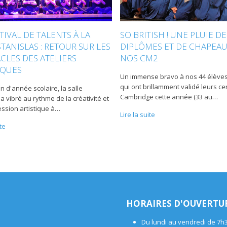
TIVAL DE TALENTS À LA
SO BRITISH ! UNE PLUIE DE
STANISLAS : RETOUR SUR LES
DIPLÔMES ET DE CHAPEA
CLES DES ATELIERS
NOS CM2
IQUES
Un immense bravo à nos 44 élève
qui ont brillamment validé leurs cer
in d'année scolaire, la salle
Cambridge cette année (33 au
…
a vibré au rythme de la créativité et
ession artistique à
…
Lire la suite
ite
HORAIRES D'OUVERTU
Du lundi au vendredi de 7h