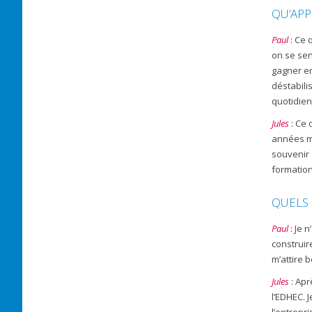
QU’APP
Paul
: Ce 
on se sen
gagner en
déstabili
quotidien
Jules
: Ce 
années m’
souvenir 
formation
QUELS 
Paul
: Je 
construir
m’attire 
Jules
: Apr
l’EDHEC. 