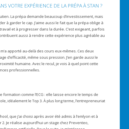
NS VOTRE EXPÉRIENCE DE LA PRÉPA À STAN ?
t soutien. La prépa demande beaucoup d’investissement, mais
r à garder le cap. J’aime aussi le fait que la prépa oblige à
vail et à progresser dans la durée. C’est exigeant, parfois
x contribuent aussi à rendre cette expérience plus agréable au
épa m’a apporté au-delà des cours eux-mêmes. Ces deux
age d’efficacité, même sous pression. J’en garde aussi le
ximité humaine. Avec le recul, je vois à quel point cette
ences professionnelles.
une formation comme l’ECG : elle laisse encore le temps de
ole, idéalement le Top 3. À plus long terme, l’entrepreneuriat
ol, que j’ai choisi après avoir été admis à l’emlyon et à
2. Je réalise aujourd’hui un stage chez Preventeo,