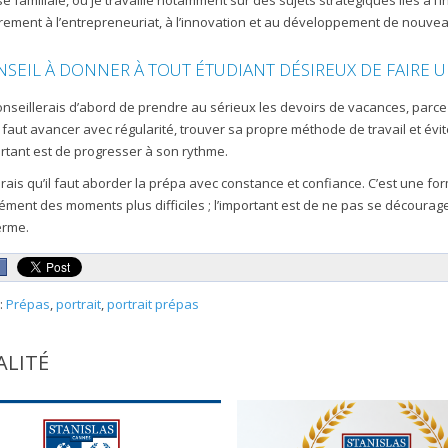
se familiale, où je travaille notamment sur des sujets stratégiques liés à l’int
èrement à l’entrepreneuriat, à l’innovation et au développement de nouvea
SEIL À DONNER À TOUT ÉTUDIANT DÉSIREUX DE FAIRE U
conseillerais d’abord de prendre au sérieux les devoirs de vacances, parc
il faut avancer avec régularité, trouver sa propre méthode de travail et é
rtant est de progresser à son rythme.
dirais qu’il faut aborder la prépa avec constance et confiance. C’est une f
ément des moments plus difficiles ; l’important est de ne pas se décourager,
erme.
:
Prépas
,
portrait
,
portrait prépas
ALITÉ