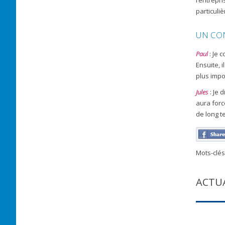
l’entrepri
particuli
UN CON
Paul
: Je 
Ensuite, 
plus impo
Jules
: Je 
aura forc
de long t
Mots-clés
ACTU