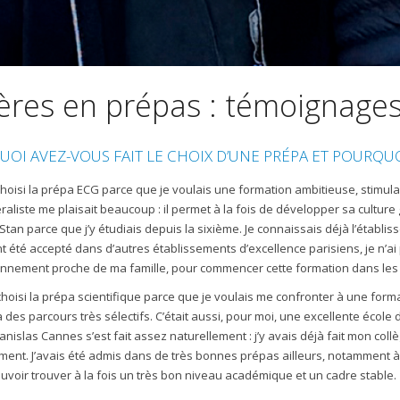
rères en prépas : témoignages
OI AVEZ-VOUS FAIT LE CHOIX D’UNE PRÉPA ET POURQUO
i choisi la prépa ECG parce que je voulais une formation ambitieuse, stimul
raliste me plaisait beaucoup : il permet à la fois de développer sa culture 
i Stan parce que j’y étudiais depuis la sixième. Je connaissais déjà l’établ
 été accepté dans d’autres établissements d’excellence parisiens, je n’ai p
nnement proche de ma famille, pour commencer cette formation dans les 
i choisi la prépa scientifique parce que je voulais me confronter à une for
 des parcours très sélectifs. C’était aussi, pour moi, une excellente école
anislas Cannes s’est fait assez naturellement : j’y avais déjà fait mon collè
ment. J’avais été admis dans de très bonnes prépas ailleurs, notamment à Ly
uvoir trouver à la fois un très bon niveau académique et un cadre stable.