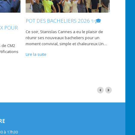
POT DES BACHELIERS 2026 ✨🎓
UX POUR
Ce soir, Stanislas Cannes a eu le plaisir de
réunir ses nouveaux bacheliers pour un
moment convivial, simple et chaleureux.Un
…
s de CM2
tifications
Lire la suite
RE
30 à 17h30