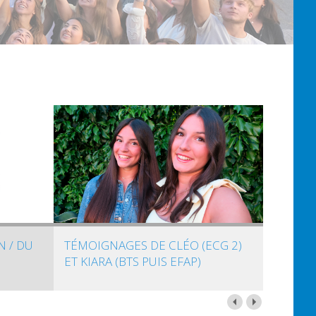
N / DU
TÉMOIGNAGES DE CLÉO (ECG 2)
ET KIARA (BTS PUIS EFAP)