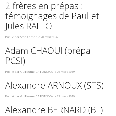
2 frères en prépas :
témoignages de Paul et
Jules RALLO
Publié par Stan Corner le
28 avril 2026
.
Adam CHAOUI (prépa
PCSI)
Publié par Guillaume DA FONSECA le
29 mars 2019
.
Alexandre ARNOUX (STS)
Publié par Guillaume DA FONSECA le
22 mars 2019
.
Alexandre BERNARD (BL)