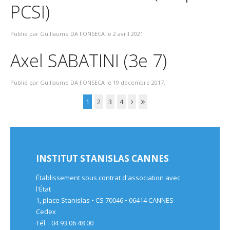
PCSI)
Publié par Guillaume DA FONSECA le
2 avril 2021
.
Axel SABATINI (3e 7)
Publié par Guillaume DA FONSECA le
19 décembre 2017
.
1
2
3
4
INSTITUT STANISLAS CANNES
Établissement sous contrat d'association avec
l'État
1, place Stanislas • CS 70046 • 06414 CANNES
Cedex
Tél. : 04 93 06 48 00