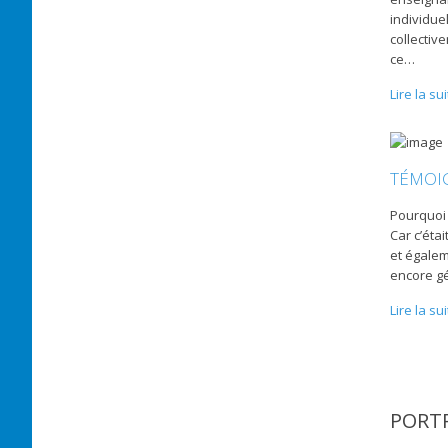
individue
collectiv
ce
…
Lire la sui
TÉMOIG
Pourquoi 
Car c’éta
et égalem
encore gé
Lire la sui
PORTR