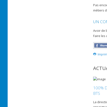
Pas encor
métiers d
UN CON
Avoir de b
Faire les
Impri
ACTUA
100% D
BTS
La direct
enseignan