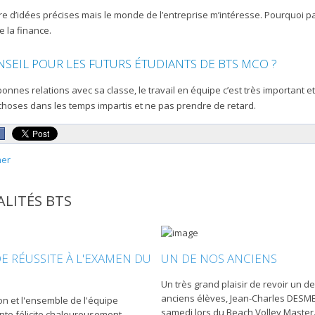
e d’idées précises mais le monde de l’entreprise m’intéresse. Pourquoi pa
e la finance.
SEIL POUR LES FUTURS ÉTUDIANTS DE BTS MCO ?
onnes relations avec sa classe, le travail en équipe c’est très important et 
 choses dans les temps impartis et ne pas prendre de retard.
mer
LITÉS BTS
E RÉUSSITE À L'EXAMEN DU
UN DE NOS ANCIENS
Un très grand plaisir de revoir un d
anciens élèves, Jean-Charles DESME
ion et l'ensemble de l'équipe
samedi lors du Beach Volley Master
te félicite chaleureusement