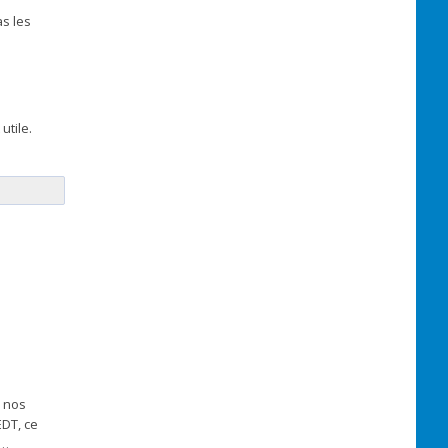
s les
utile.
e nos
DT, ce
…