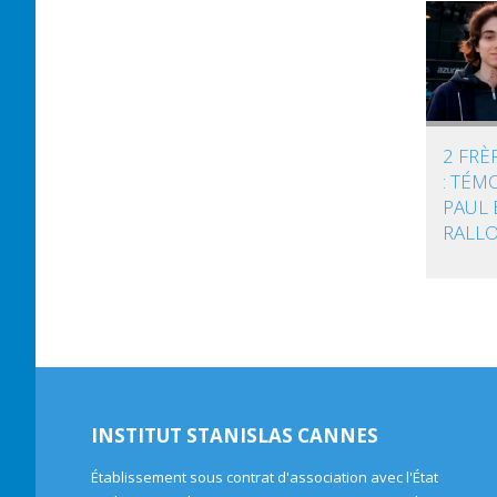
2 FRÈ
: TÉM
PAUL 
RALL
INSTITUT STANISLAS CANNES
Établissement sous contrat d'association avec l'État