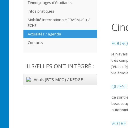
Témoignages d'étudiants
Infos pratiques
Mobilité Internationale ERASMUS + /
Cin
ECHE
Actualités / agenda
Contacts
POURQU
Je n’avai
très comp
ILS/ELLES ONT INTÉGRÉ :
J’étais dé
vie étudi
Anaïs (BTS MCO) / KEDGE
QU’EST
Ce sont l
beaucoup 
autonomie
VOTRE 