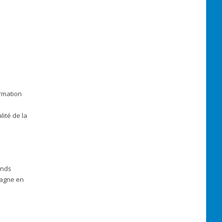
ormation
lité de la
ends
gagne en