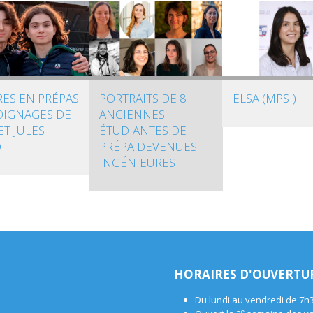
RES EN PRÉPAS
PORTRAITS DE 8
ELSA (MPSI)
OIGNAGES DE
ANCIENNES
ET JULES
ÉTUDIANTES DE
O
PRÉPA DEVENUES
INGÉNIEURES
HORAIRES D'OUVERTU
Du lundi au vendredi de 7h
e