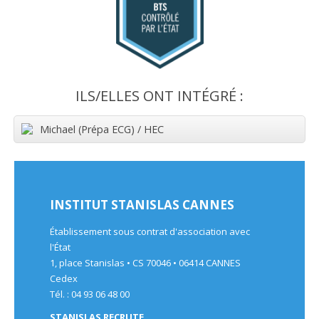
ILS/ELLES ONT INTÉGRÉ :
Michael (Prépa ECG) / HEC
INSTITUT STANISLAS CANNES
Établissement sous contrat d'association avec
l'État
1, place Stanislas • CS 70046 • 06414 CANNES
Cedex
Tél. : 04 93 06 48 00
STANISLAS RECRUTE