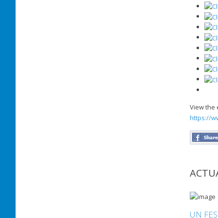
View the 
https://w
ACTUA
UN FES