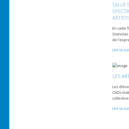
SALLE 
SPECTA
ARTIST
En cette f
Stanislas 
de l'expr
Lire la su
LES AR
Les élève
CM2) réal
collectiv
Lire la su