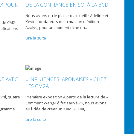
UX POUR
DE LA CONFIANCE EN SOI À LA BCD
Nous avons eu le plaisir d'accueillir Adeline et
Kevin, fondateurs de la maison d'édition
s de CM2
Azalys, pour un moment riche en
…
tifications
Lire la suite
DE AVEC
« INFLUENCES JAPONAISES » CHEZ
LES CM2A
vril, quatre
Première exposition À partir de la lecture de «
Comment Wang-Fô fut sauvé ? », nous avons
programme
eu l’idée de créer un KAMISHIBAI,
…
Lire la suite