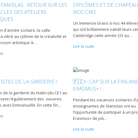
STANISLAS : RETOUR SUR LES
DIPLÔMES ET DE CHAPEA
CLES DES ATELIERS
NOS CM2
IQUES
Un immense bravo à nos 44 élève
qui ont brillamment validé leurs cer
in d'année scolaire, la salle
Cambridge cette année (33 au
…
a vibré au rythme de la créativité et
ession artistique à
…
Lire la suite
ite
TISTES DE LA GARDERIE !
🇫🇮✨ CAP SUR LA FINLAN
ERASMUS+ !
s de la garderie du matin (du CE1 au
isent régulièrement des oeuvres
Pendant les vacances scolaires d’a
es avec Emmanuelle. En cette fin
…
enseignantes de Stanislas ont eu
l’opportunité de participer à un 
ite
Erasmus+ de job
…
Lire la suite