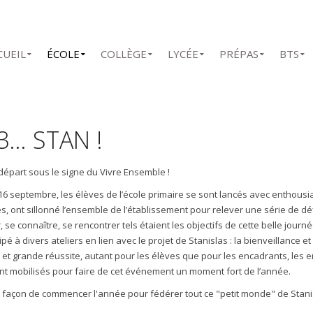
CUEIL
ÉCOLE
COLLÈGE
LYCÉE
PRÉPAS
BTS
,3… STAN !
épart sous le signe du Vivre Ensemble !
16 septembre, les élèves de l’école primaire se sont lancés avec enthousia
s, ont sillonné l’ensemble de l’établissement pour relever une série de déf
, se connaître, se rencontrer tels étaient les objectifs de cette belle jour
ipé à divers ateliers en lien avec le projet de Stanislas : la bienveillance et
 et grande réussite, autant pour les élèves que pour les encadrants, les e
t mobilisés pour faire de cet événement un moment fort de l’année.
 façon de commencer l'année pour fédérer tout ce "petit monde" de Stanis