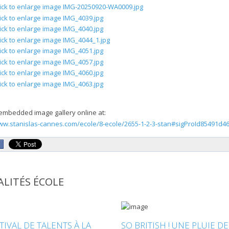
embedded image gallery online at:
ww.stanislas-cannes.com/ecole/8-ecole/2655-1-2-3-stan#sigProId85491d4
LITÉS ÉCOLE
TIVAL DE TALENTS À LA
SO BRITISH ! UNE PLUIE DE