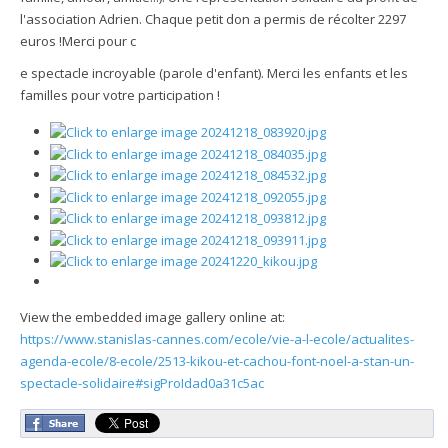
l'association Adrien. Chaque petit don a permis de récolter 2297
euros !Merci pour c
e spectacle incroyable (parole d'enfant). Merci les enfants et les
familles pour votre participation !
View the embedded image gallery online at:
https://www.stanislas-cannes.com/ecole/vie-a-l-ecole/actualites-
agenda-ecole/8-ecole/2513-kikou-et-cachou-font-noel-a-stan-un-
spectacle-solidaire#sigProIdad0a31c5ac