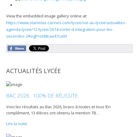
View the embedded image gallery online at:
https://www.stanislas-cannes.com/lycee/vie-au-lycee/actualites-
agenda-lycee/12-lycee/2614-sortie-d-integration-pour-les-
secondes-2#sigProId8cae47ca93
ACTUALITÉS LYCÉE
BAC 2026 : 100% DE RÉUSSITE
Voici les résultats au Bac 2026, bravo à toutes et tous !En
complément, 13 élèves ont obtenu la mention TB
…
Lire la suite