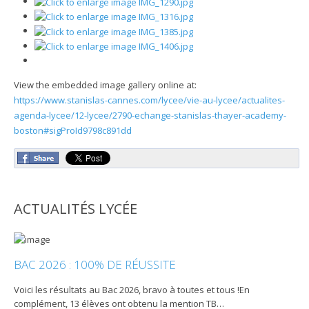
View the embedded image gallery online at:
https://www.stanislas-cannes.com/lycee/vie-au-lycee/actualites-
agenda-lycee/12-lycee/2790-echange-stanislas-thayer-academy-
boston#sigProId9798c891dd
ACTUALITÉS LYCÉE
BAC 2026 : 100% DE RÉUSSITE
Voici les résultats au Bac 2026, bravo à toutes et tous !En
complément, 13 élèves ont obtenu la mention TB
…