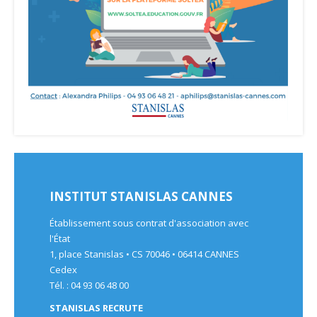
INSTITUT STANISLAS CANNES
Établissement sous contrat d'association avec
l'État
1, place Stanislas • CS 70046 • 06414 CANNES
Cedex
Tél. : 04 93 06 48 00
STANISLAS RECRUTE