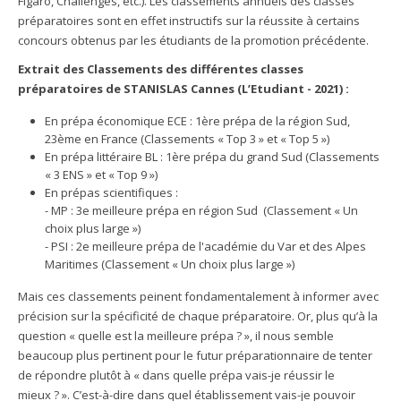
Figaro, Challenges, etc.). Les classements annuels des classes
préparatoires sont en effet instructifs sur la réussite à certains
concours obtenus par les étudiants de la promotion précédente.
Extrait des Classements des différentes classes
préparatoires de STANISLAS Cannes (L’Etudiant - 2021) :
En prépa économique ECE : 1ère prépa de la région Sud,
23ème en France (Classements « Top 3 » et « Top 5 »)
En prépa littéraire BL : 1ère prépa du grand Sud (Classements
« 3 ENS » et « Top 9 »)
En prépas scientifiques :
- MP : 3e meilleure prépa en région Sud (Classement « Un
choix plus large »)
- PSI : 2e meilleure prépa de l'académie du Var et des Alpes
Maritimes (Classement « Un choix plus large »)
Mais ces classements peinent fondamentalement à informer avec
précision sur la spécificité de chaque préparatoire. Or, plus qu’à la
question « quelle est la meilleure prépa ? », il nous semble
beaucoup plus pertinent pour le futur préparationnaire de tenter
de répondre plutôt à « dans quelle prépa vais-je réussir le
mieux ? ». C’est-à-dire dans quel établissement vais-je pouvoir