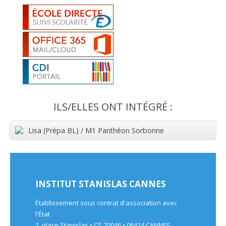
ILS/ELLES ONT INTÉGRÉ :
Lisa (Prépa BL) / M1 Panthéon Sorbonne
INSTITUT STANISLAS CANNES
Établissement sous contrat d'association avec
l'État
1, place Stanislas • CS 70046 • 06414 CANNES