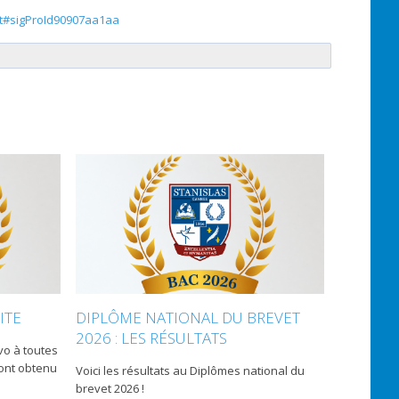
et#sigProId90907aa1aa
ITE
DIPLÔME NATIONAL DU BREVET
2026 : LES RÉSULTATS
avo à toutes
 ont obtenu
Voici les résultats au Diplômes national du
brevet 2026 !