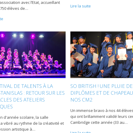
association avec l’Etat, accueillant
Lire la suite
 750 élèves de
…
ite
TIVAL DE TALENTS À LA
SO BRITISH ! UNE PLUIE DE
STANISLAS : RETOUR SUR LES
DIPLÔMES ET DE CHAPEA
CLES DES ATELIERS
NOS CM2
IQUES
Un immense bravo à nos 44 élève
qui ont brillamment validé leurs cer
in d'année scolaire, la salle
Cambridge cette année (33 au
…
a vibré au rythme de la créativité et
ession artistique à
…
Lire la suite