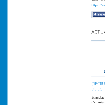
View the 
https://w
ACTU
[RECRU
DE DS
Stanislas
d’enseign