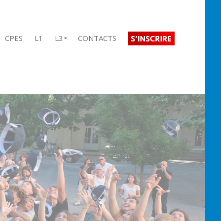
CPES
L1
L3
CONTACTS