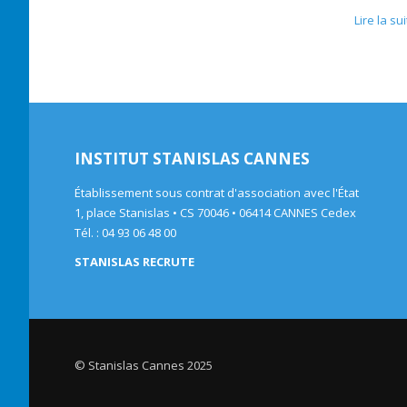
Lire la su
INSTITUT STANISLAS CANNES
Établissement sous contrat d'association avec l'État
1, place Stanislas • CS 70046 • 06414 CANNES Cedex
Tél. : 04 93 06 48 00
STANISLAS RECRUTE
© Stanislas Cannes 2025