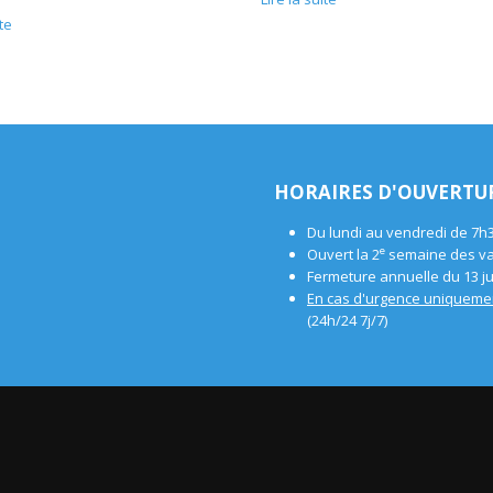
ite
HORAIRES D'OUVERTU
Du lundi au vendredi de 7h
e
Ouvert la 2
semaine des vac
Fermeture annuelle du 13 jui
En cas d'urgence uniqueme
(24h/24 7j/7)