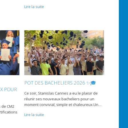
Lire la suite
POT DES BACHELIERS 2026 ✨🎓
UX POUR
Ce soir, Stanislas Cannes a eu le plaisir de
réunir ses nouveaux bacheliers pour un
moment convivial, simple et chaleureux.Un
…
s de CM2
tifications
Lire la suite