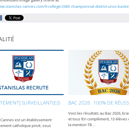
embedded image gallery online at:
ww.stanislas-cannes.com/9-college/2665-championnat-district-unss-bask
ALITÉ
BAC 2026 : 100% DE RÉUSS
TEMENT] SURVEILLANT(E)S
Voici les résultats au Bac 2026, br
et tous !En complément, 13 élèves
 Cannes est un établissement
la mention TB
…
ement catholique privé, sous