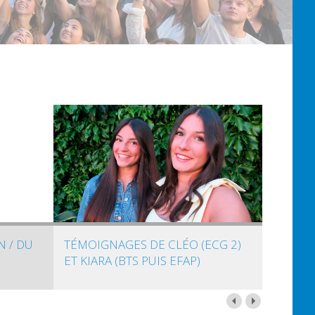
N / DU
TÉMOIGNAGES DE CLÉO (ECG 2)
ET KIARA (BTS PUIS EFAP)