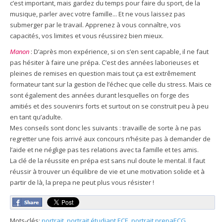
c’est important, mais gardez du temps pour faire du sport, de la
musique, parler avec votre famille... Et ne vous laissez pas
submerger par le travail. Apprenez à vous connaître, vos
capacités, vos limites et vous réussirez bien mieux.
Manon
: D’après mon expérience, si on s’en sent capable, il ne faut
pas hésiter à faire une prépa. C’est des années laborieuses et
pleines de remises en question mais tout ça est extrêmement
formateur tant sur la gestion de l’échec que celle du stress. Mais ce
sont également des années durant lesquelles on forge des
amitiés et des souvenirs forts et surtout on se construit peu à peu
en tant qu’adulte.
Mes conseils sont donc les suivants : travaille de sorte à ne pas
regretter une fois arrivé aux concours n’hésite pas à demander de
l’aide et ne néglige pas tes relations avec ta famille et tes amis.
La clé de la réussite en prépa est sans nul doute le mental. Il faut
réussir à trouver un équilibre de vie et une motivation solide et à
partir de là, la prepa ne peut plus vous résister !
Mots-clés:
portrait
,
portrait étudiant ECE
,
portrait prepaECG