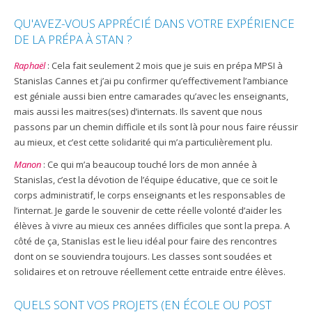
QU'AVEZ-VOUS APPRÉCIÉ DANS VOTRE EXPÉRIENCE
DE LA PRÉPA À STAN ?
Raphaël
: Cela fait seulement 2 mois que je suis en prépa MPSI à
Stanislas Cannes et j’ai pu confirmer qu’effectivement l’ambiance
est géniale aussi bien entre camarades qu’avec les enseignants,
mais aussi les maitres(ses) d’internats. Ils savent que nous
passons par un chemin difficile et ils sont là pour nous faire réussir
au mieux, et c’est cette solidarité qui m’a particulièrement plu.
Manon
: Ce qui m’a beaucoup touché lors de mon année à
Stanislas, c’est la dévotion de l’équipe éducative, que ce soit le
corps administratif, le corps enseignants et les responsables de
l’internat. Je garde le souvenir de cette réelle volonté d’aider les
élèves à vivre au mieux ces années difficiles que sont la prepa. A
côté de ça, Stanislas est le lieu idéal pour faire des rencontres
dont on se souviendra toujours. Les classes sont soudées et
solidaires et on retrouve réellement cette entraide entre élèves.
QUELS SONT VOS PROJETS (EN ÉCOLE OU POST