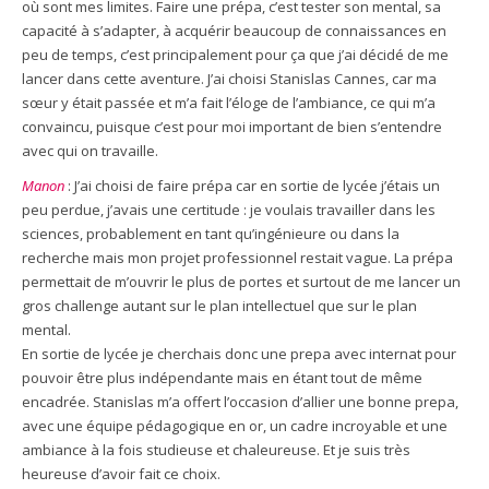
où sont mes limites. Faire une prépa, c’est tester son mental, sa
capacité à s’adapter, à acquérir beaucoup de connaissances en
peu de temps, c’est principalement pour ça que j’ai décidé de me
lancer dans cette aventure. J’ai choisi Stanislas Cannes, car ma
sœur y était passée et m’a fait l’éloge de l’ambiance, ce qui m’a
convaincu, puisque c’est pour moi important de bien s’entendre
avec qui on travaille.
Manon
: J’ai choisi de faire prépa car en sortie de lycée j’étais un
peu perdue, j’avais une certitude : je voulais travailler dans les
sciences, probablement en tant qu’ingénieure ou dans la
recherche mais mon projet professionnel restait vague. La prépa
permettait de m’ouvrir le plus de portes et surtout de me lancer un
gros challenge autant sur le plan intellectuel que sur le plan
mental.
En sortie de lycée je cherchais donc une prepa avec internat pour
pouvoir être plus indépendante mais en étant tout de même
encadrée. Stanislas m’a offert l’occasion d’allier une bonne prepa,
avec une équipe pédagogique en or, un cadre incroyable et une
ambiance à la fois studieuse et chaleureuse. Et je suis très
heureuse d’avoir fait ce choix.