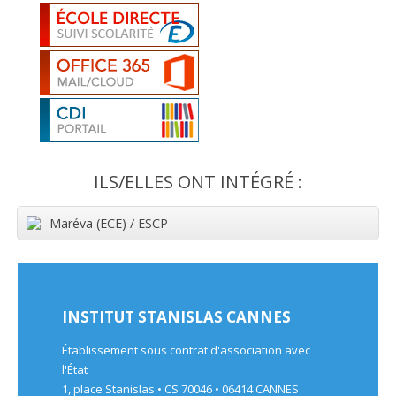
ILS/ELLES ONT INTÉGRÉ :
Maréva (ECE) / ESCP
INSTITUT STANISLAS CANNES
Établissement sous contrat d'association avec
l'État
1, place Stanislas • CS 70046 • 06414 CANNES